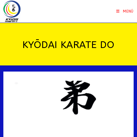
Saltar
al
MENÚ
contenido
KYŌDAI KARATE DO