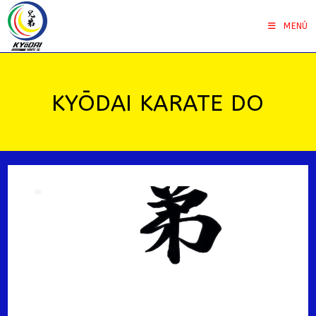
Saltar
al
MENÚ
contenido
KYŌDAI KARATE DO