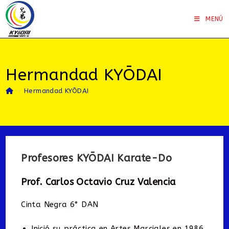
Saltar
al
MENÚ
contenido
Hermandad KYŌDAI
-
Hermandad KYŌDAI
Profesores KYŌDAI Karate-Do
Prof. Carlos Octavio Cruz Valencia
Cinta Negra 6° DAN
Inició su práctica en Artes Marciales en 1986.