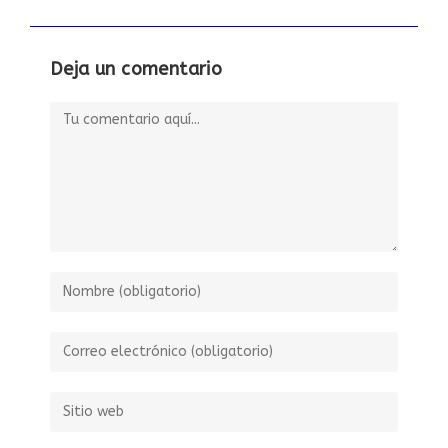
Deja un comentario
Comentario
Introduce
tu
nombre
Introduce
o
tu
nombre
dirección
Introduce
de
de
la
usuario
correo