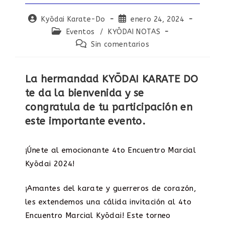
Autor
Publicación
Kyōdai Karate-Do
enero 24, 2024
de
de
Categoría
Eventos
/
KYŌDAI NOTAS
la
la
de
Comentarios
Sin comentarios
entrada:
entrada:
la
de
entrada:
la
entrada:
La hermandad KYŌDAI KARATE DO
te da la bienvenida y se
congratula de tu participación en
este importante evento.
¡Únete al emocionante 4to Encuentro Marcial
Kyōdai 2024!
¡Amantes del karate y guerreros de corazón,
les extendemos una cálida invitación al 4to
Encuentro Marcial Kyōdai! Este torneo