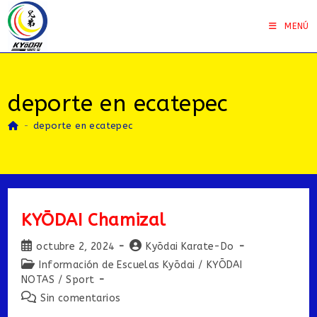
Saltar
al
MENÚ
contenido
deporte en ecatepec
-
deporte en ecatepec
KYŌDAI Chamizal
Publicación
Autor
octubre 2, 2024
Kyōdai Karate-Do
de
de
Categoría
Información de Escuelas Kyōdai
/
KYŌDAI
la
la
de
NOTAS
/
Sport
entrada:
entrada:
la
Comentarios
Sin comentarios
entrada:
de