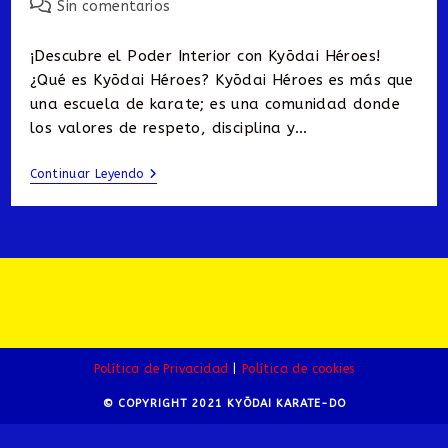
la
Comentarios
Sin comentarios
entrada:
de
la
¡Descubre el Poder Interior con Kyōdai Héroes!
entrada:
¿Qué es Kyōdai Héroes? Kyōdai Héroes es más que
una escuela de karate; es una comunidad donde
los valores de respeto, disciplina y…
KYŌDAI
Continuar Leyendo
Héroes
Col.
San
José
Insurgentes
Política de Privacidad
Política de cookies
© COPYRIGHT 2021 KYŌDAI KARATE-DO