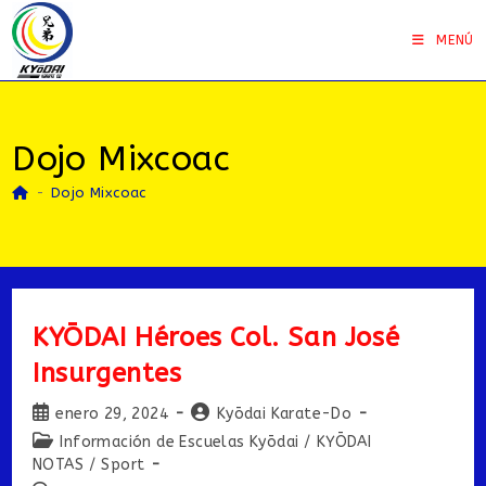
Saltar
al
MENÚ
contenido
Dojo Mixcoac
-
Dojo Mixcoac
KYŌDAI Héroes Col. San José
Insurgentes
Publicación
Autor
enero 29, 2024
Kyōdai Karate-Do
de
de
Categoría
Información de Escuelas Kyōdai
/
KYŌDAI
la
la
de
NOTAS
/
Sport
entrada:
entrada: