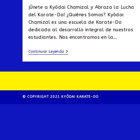
la
¡Únete a Kyōdai Chamizal y Abraza la Lucha
entrada:
del Karate-Do! ¿Quiénes Somos? Kyōdai
Chamizal es una escuela de Karate-Do
dedicada al desarrollo integral de nuestros
estudiantes. Nos encontramos en la…
KYŌDAI
Continuar Leyendo
Chamizal
© COPYRIGHT 2021 KYŌDAI KARATE-DO