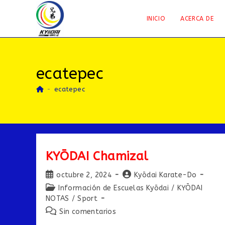
Saltar
al
INICIO
ACERCA DE
contenido
ecatepec
-
ecatepec
KYŌDAI Chamizal
Publicación
Autor
octubre 2, 2024
Kyōdai Karate-Do
de
de
Categoría
Información de Escuelas Kyōdai
/
KYŌDAI
la
la
de
NOTAS
/
Sport
entrada:
entrada:
la
Comentarios
Sin comentarios
entrada:
de