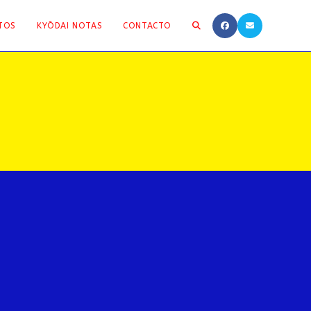
ALTERNAR
TOS
KYŌDAI NOTAS
CONTACTO
BÚSQUEDA
DE
LA
WEB