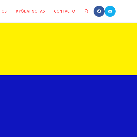
ALTERNAR
TOS
KYŌDAI NOTAS
CONTACTO
BÚSQUEDA
DE
LA
WEB