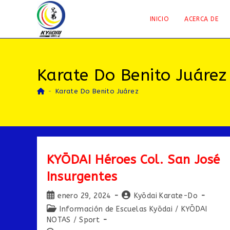
Saltar
al
INICIO
ACERCA DE
contenido
Karate Do Benito Juárez
-
Karate Do Benito Juárez
KYŌDAI Héroes Col. San José
Insurgentes
Publicación
Autor
enero 29, 2024
Kyōdai Karate-Do
de
de
Categoría
Información de Escuelas Kyōdai
/
KYŌDAI
la
la
de
NOTAS
/
Sport
entrada:
entrada: