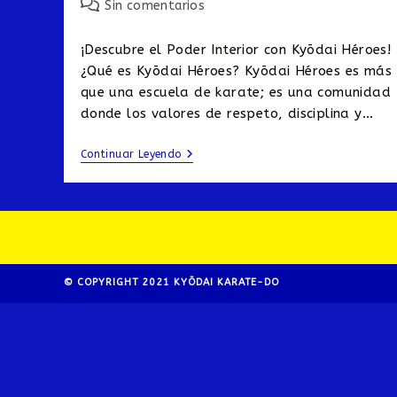
la
Comentarios
Sin comentarios
entrada:
de
la
¡Descubre el Poder Interior con Kyōdai Héroes!
entrada:
¿Qué es Kyōdai Héroes? Kyōdai Héroes es más
que una escuela de karate; es una comunidad
donde los valores de respeto, disciplina y…
KYŌDAI
Continuar Leyendo
Héroes
Col.
San
José
Insurgentes
© COPYRIGHT 2021 KYŌDAI KARATE-DO