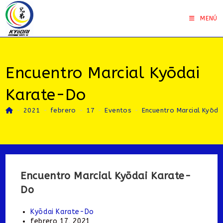
Saltar
al
MENÚ
contenido
Encuentro Marcial Kyōdai
Karate-Do
-
2021
-
febrero
-
17
-
Eventos
-
Encuentro Marcial Kyōd
Encuentro Marcial Kyōdai Karate-
Do
Autor
Kyōdai Karate-Do
de
Publicación
febrero 17, 2021